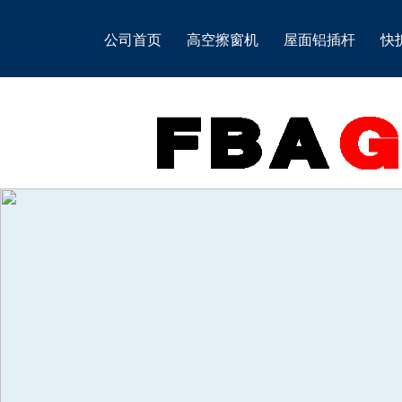
公司首页
高空擦窗机
屋面铝插杆
快