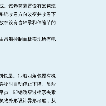
成。该卷筒装置设有篱笆螺
系统收卷方向改变并收卷下
放在设有含轴承和伸缩节的
由吊船控制面板实现所有电
铝制包层。吊船四角包覆有橡
碍物时自动停止下降。吊船
吊点，即钢缆穿过楔形夹紧
筑物外形设计异形吊船，从