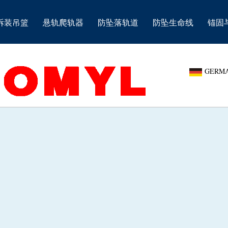
拆装吊篮
悬轨爬轨器
防坠落轨道
防坠生命线
锚固
GERM