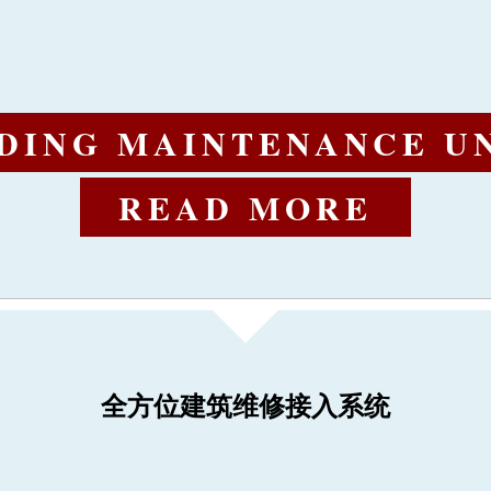
DING MAINTENANCE U
DING MAINTENANCE U
DING MAINTENANCE U
READ MORE
READ MORE
READ MORE
READ MORE
全方位建筑维修接入系统